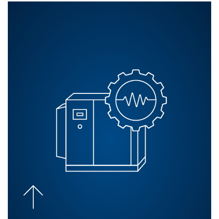
¿Cómo garantizan los
compresores exentos de ace
la pureza del aire?
Los compresores exentos de aceite utilizan una avanz
tecnología para eliminar la necesidad de aceite en el p
de compresión, lo que garantiza que el aire producido 
libre de contaminantes derivados del aceite.
PREGUNTAS FRECUENTES
¿Cuáles son los requisitos d
instalación de compresores
exentos de aceite?