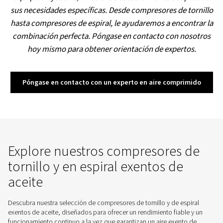
Piston CleanAIR
¿Necesita aire 100 % exento de aceite sin complicacio
compresor de pistón CleanAir suministra aire exento d
Clase 0 con un bajo consumo de energía, un manten
mínimo y un bajo nivel sonoro.