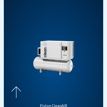
Pistón Blocair BK
Descubra el compresor de pistón exento de aceite BK
del aire ISO 8573-1 Clase 0, diseño compacto y funcio