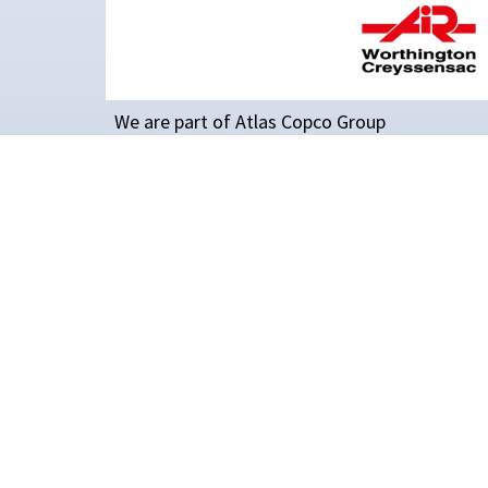
IMPROVEMENT NE
STOPS
PRODUCTOS
Explore nuestra gama de productos de
tratamiento de aire comprimido
Compresores de tornillo
Compresores de pistón
Compresores exentos de aceite