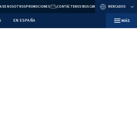
BLOG
ACERCA DE NOSOTROS
PROMOCIONES
E MERCADO
RECURSOS
EN ESPAÑA
iene alguna
sotros para