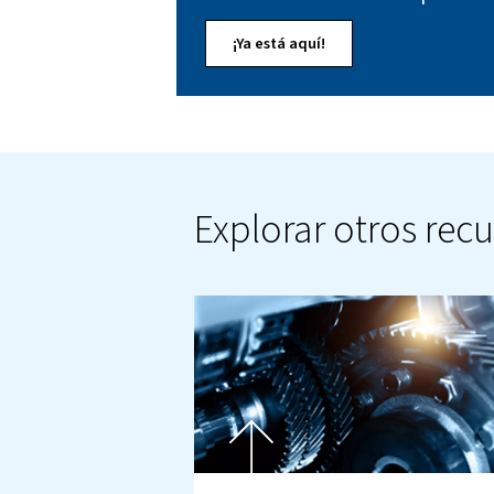
Muel, 50450, Zaragoza
Teléfono: (+34) 900 031 460
Correo electrónico:
spain@ai
Encuentre s
¡Ya está aquí!