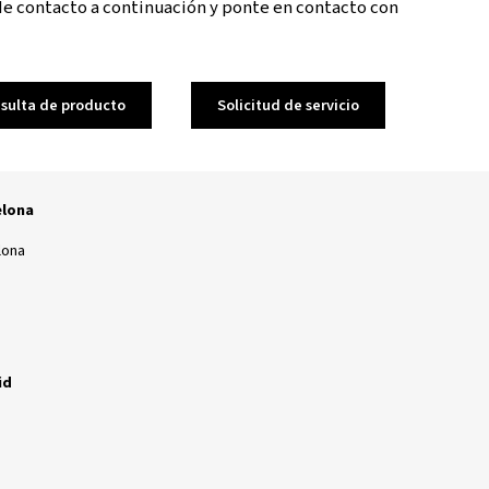
opciones de servicio para sus necesidades. Para co
para ayudarte con lo que necesites.
reo electrónico o rellene los formularios, lo que 
s los datos de contacto a continuación y ponte en
Consulta de producto
Solicitud d
spaña - Barcelona
Llobregat, Barcelona