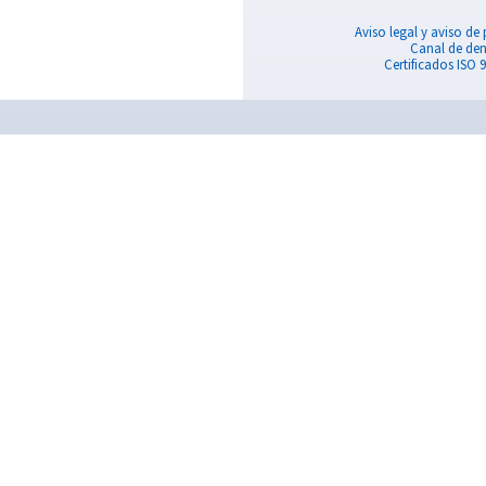
VER
PIEZAS Y SERVICIOS
INFO
Descubra nuestras opciones de piezas de
Póngas
repuesto y servicios para su instalación de aire
asesor
comprimido.
única.
Piezas de repuesto
En Esp
Aceite para compresores:
Contac