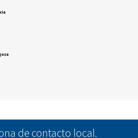
rwco.com
spaña - Madrid
28320, Madrid
rwco.com
spaña - Valencia
rwco.com
España - Zaragoza