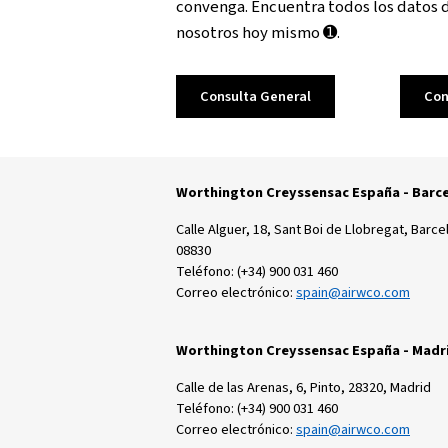
hablar sobre las mejores 
generales, estamos aquí 
Llámenos, envíenos un cor
convenga. Encuentra todo
nosotros hoy mismo ➊️.
Consulta General
Worthington Creyssensac E
Calle Alguer, 18, Sant Boi de 
08830