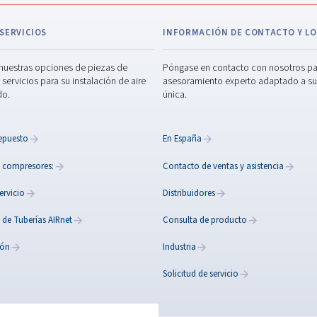
Piezas y servici
ductos, incluidos
n compresor de
e también nuestros
Mejore la eficiencia del compr
l aire, así como
y servicio expertos. Desde piez
hasta mantenimiento y auditorí
rendimiento de su compresor de 