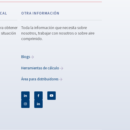
os
Blogs
esor con piezas
Explore nuestros blogs para obten
as originales
información sobre el aire comprimi
as, mantenga el
compresores de aire y sus aplicaci
aire fiable.
Descubra ideas, consejos y aseso
expertos.