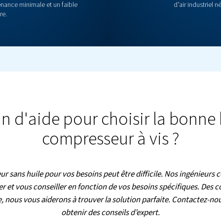
Piston CleanAIR
 huile sans tracas ? Le compresseur à pistons
l’air sans huile de classe 0 avec une faible