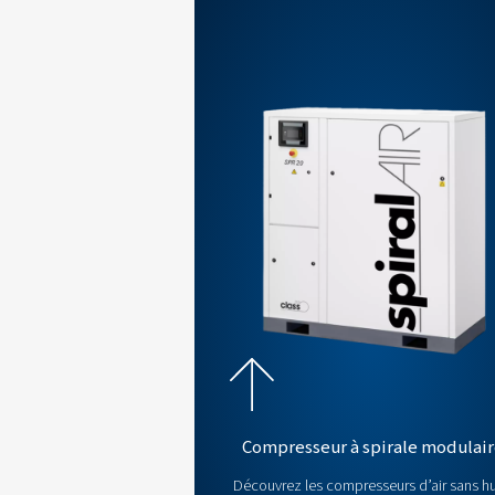
sont là 
compresse
Découvrez nos c
huile
Découvrez notre sélection de co