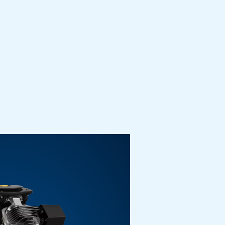
sseurs à vis. Chaque type est conçu pour répondre à
r durer et pour être fiables, vous garantissant les
avez besoin.
ons sans
ité énergétique, de
ts, ce qui les rend