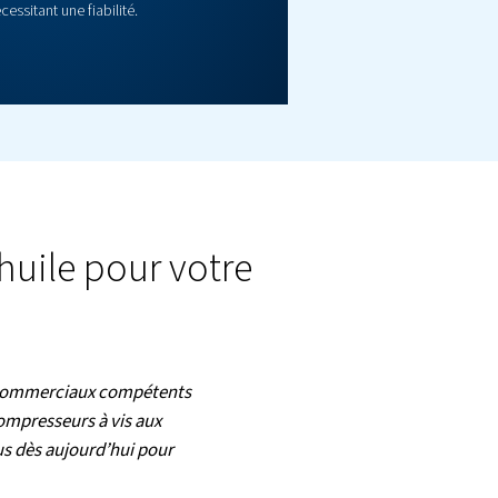
Série AFK
Découvrez les compresseurs à pistons sans huile AFK, conçus
un air 100% propre et certifiés ISO classe 0. Parfait pour les sol