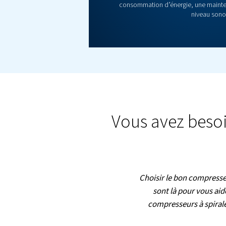
Besoin d’air 100% sans
CleanAIR fournit de 