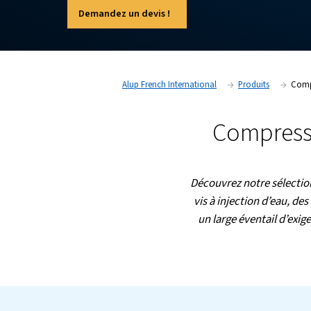
les industries où la pureté de l’air est cr
pharmaceutique, l’agroalimentaire et l
électroniques.
Demandez un devis !
Alup French International
Pr
Com
Découvrez n