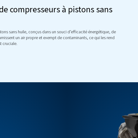
tion d’eau, des compresseurs à pistons et des compre
ventail d’exigences. Ces compresseurs sont conçus pou
performances dont vous 
options de compresseurs à pist
esseurs à pistons sans huile, conçus dans un souci d’efficac
compresseurs fournissent un air propre et exempt de contaminan
ureté de l’air est cruciale.