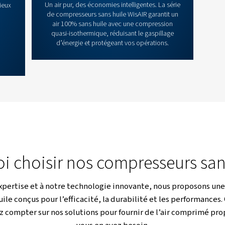
ntinu tout en garantissant un air exempt de contaminants. Ces
 maintien de la pureté de l’air est essentiel.
t