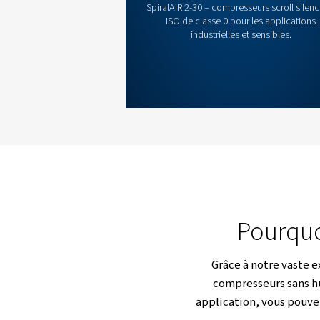
fiables et un fonctionnement co
parfaits pour les industries où le
Obtenez un devis gratui