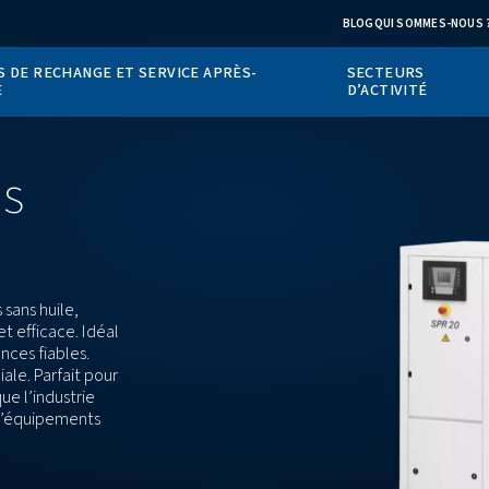
PIÈCES DE RECHANGE ET SERVICE APRÈS-
TS
VENTE
s sans
ompresseurs sans huile,
 air propre et efficace. Idéal
t des performances fiables.
 l’air est cruciale. Parfait pour