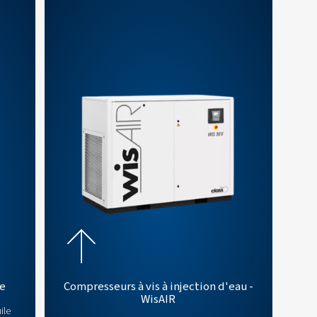
pour vous aider et vous conseiller en fonction de vos
urs à spirale, nous vous aiderons à trouver la solut
obtenir des conseils 
Contactez un expert en a
ompresseurs à vis et à spirale
mpresseurs à spirale et à vis sans huile, conçus pour fournir 