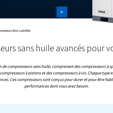
uciale, telles que l’industrie
a fabrication d’équipements
oduits
Compresseurs Non Lubrifiés
presseurs sans huile av
otre sélection de compresseurs sans huile, compren