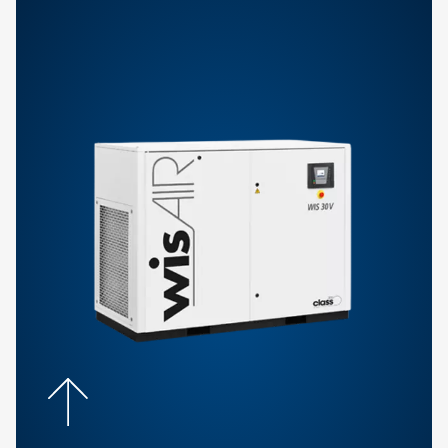
Découvrez notre sélection de compresseurs à spirale et à vis
conçus pour fournir des performances fiables et un foncti
continu tout en garantissant un air exempt de contaminants.
compresseurs sont parfaits pour les industries où le maintie
de l’air est essentiel.
Obtenez un devis gratuit