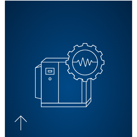
Les compresseurs sans huile utilisent une technologie 
pour éliminer le besoin d’huile dans le processus de
compression, garantissant que l’air produit est exempt 
contaminants huileux.
FAQ
Quelles sont les exigences
d’entretien des compresseu
sans huile ?
Les compresseurs sans huile nécessitent généralement
d’entretien que les compresseurs lubrifiés.