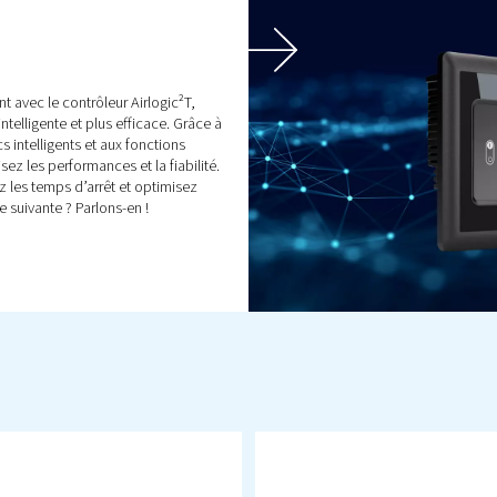
s
Pièces de rechange et
service après-vente
its, y
Améliorez l’efficacité de votre
à vis,
compresseur grâce à des
ns et
pièces et un service d’experts.
vrez
Des pièces détachées d’origine
 de
à l’entretien et aux audits,
D
ue nos
assurez la fiabilité des
performances de votre
compresseur d’air.