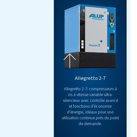
INNOVATION
Contrôleur Pu
Prenez le contrôle comme j
votre clé pour une gestion d
la surveillance en temps réel
d’économie d’énergie intégré
Anticipez les problèmes pot
l’efficacité sans effort. Prêt
Découvrir
Nous c