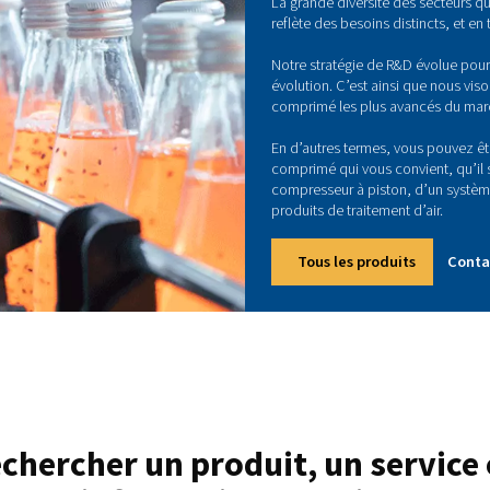
A
d
L’a
cha
tra
La 
ref
Not
évo
com
En 
com
com