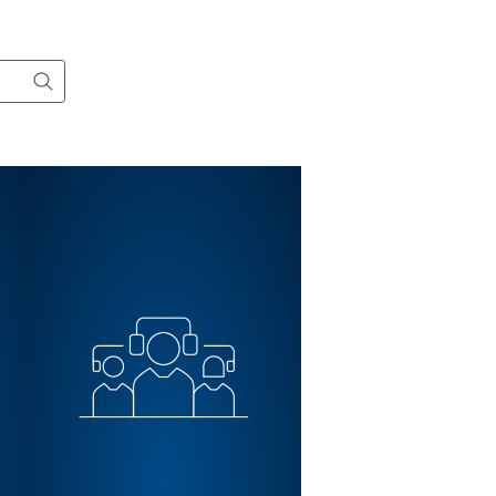
duits de traitement d’air.
Tous les produits
Contact
, un service ou
pratiques...