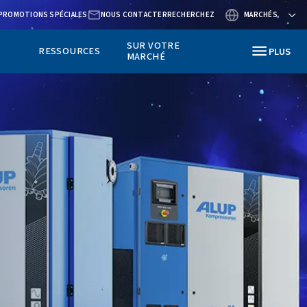
BLOG
QUI SOMMES-NOUS ?
PROMOTIONS SPÉCIALES
NOUS
SECTEURS
RESSOURCES
D’ACTIVITÉ