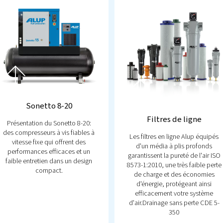
Produits pop
relogic
amais auparavant avec le contrôleur
Airlogic²T,
u système plus intelligente et plus efficace. Grâce à
, aux diagnostics intelligents et aux fonctions
es, vous maîtrisez les performances et la fiabilité.
entiels, réduisez les temps d’arrêt et optimisez
 à passer à l’étape suivante ? Parlons-en !
ontacter