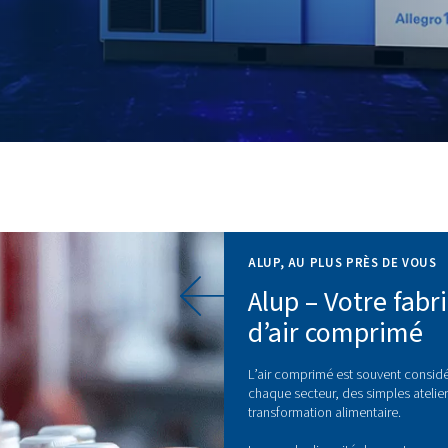
mine la consommation
rformances stables,
AL