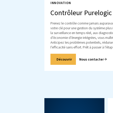
Tous les produit
Découvrez tous nos produ
compris les compresseurs 
les compresseurs à pisto
les surpresseurs. Décou
également nos produits
traitement de l’air ainsi q
contrôleurs.