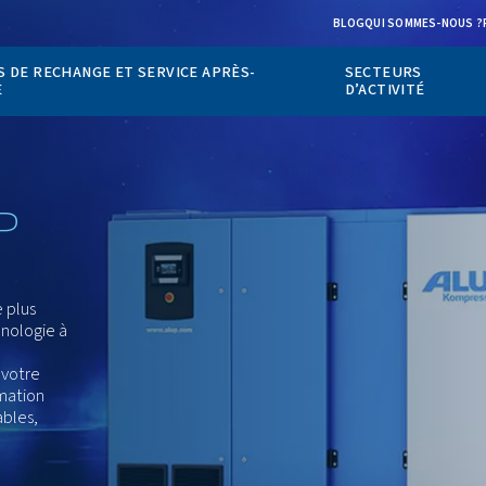
PIÈCES DE RECHANGE ET SERVICE APRÈS-
TS
VENTE
ALUP
 une approche plus
ergie. La technologie à
onctionne pas
t à l’air dont votre