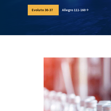
système a réellement besoin, il éli
d’énergie inutile et maintient des pe
même dans des conditions difficiles.
Découvrez nos compresseurs VSD
Evoluto 30-37
Allegro 111-160