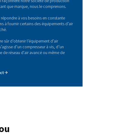
lup – Votre fabricant de solutio
’air comprimé
ir comprimé est souvent considéré comme le 4e utilitée. Il est 
que secteur, des simples ateliers de menuiserie aux grandes en
nsformation alimentaire.
grande diversité des secteurs qui façonnent notre société de p
lète des besoins distincts, et en tant que marque, nous le comp
re stratégie de R&D évolue pour répondre à vos besoins en con
lution. C’est ainsi que nous visons à fournir certains des équipe
primé les plus avancés du marché.
d’autres termes, vous pouvez être sûr d’obtenir l’équipement d’
primé qui vous convient, qu’il s’agisse d’un compresseur à vis
presseur à piston, d’un système de réseau d'air avancé ou m