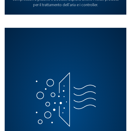
Soluzioni di aria
compressa per la
lavorazione del legno
Le nostre soluzioni di aria compressa migliorano la
lavorazione del legno fornendo utensili affidabili,