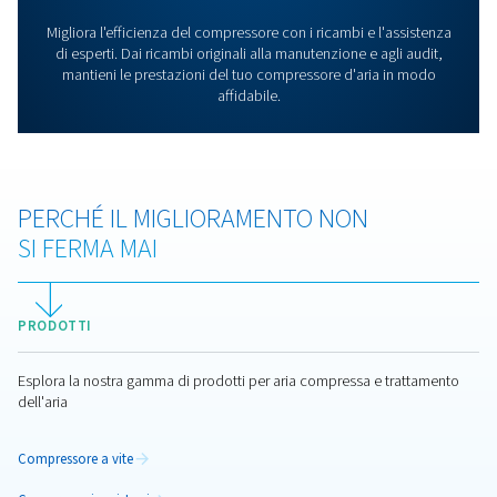
Opzioni Trattamento Aria
Mantieni l'aria compressa pulita e priva di umidità con 
gamma di essiccatori d'aria compressa e opzioni di filt
Scopri i nostri filtri, essiccatori, separatori olio-acqua e 