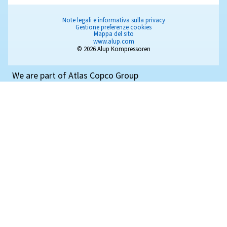
Ricambi e assistenza
Migliora l'efficienza del compressore con i ricambi e l'a
di esperti. Dai ricambi originali alla manutenzione e agl
mantieni le prestazioni del tuo compressore d'aria i
affidabile.
PERCHÉ IL MIGLIORAMENTO NON
SI FERMA MAI